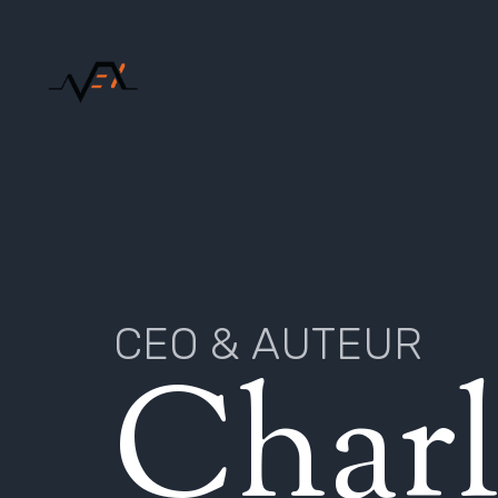
C
E
O
&
A
U
T
E
U
R
C
h
a
r