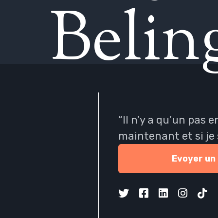
B
e
l
i
n
“Il n’y a qu’un pas e
maintenant et si je 
Evoyer un
message