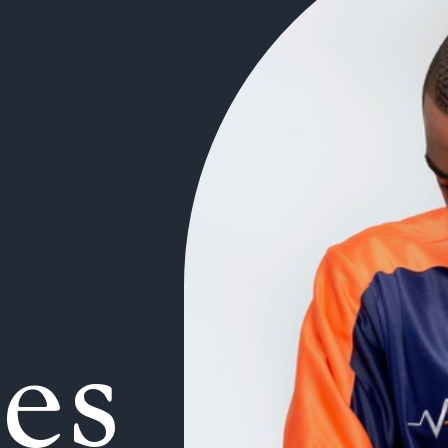
l
e
s