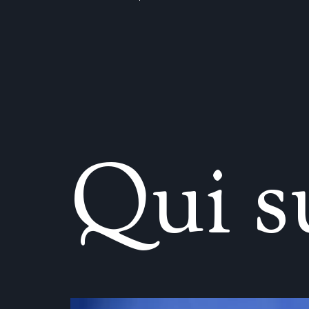
Q
u
i
s