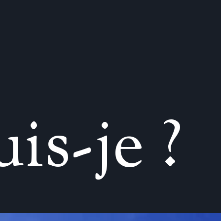
u
i
s
-
j
e
?