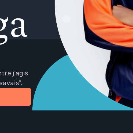
g
a
ntre j’agis
savais”.